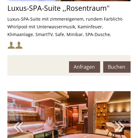
Luxus-SPA-Suite ,,Rosentraum''
Luxus-SPA-Suite mit zimmereigenem, rundem Farblicht-
Whirlpool mit Unterwassermusik, Kaminfeuer,
Klimaanlage, SmartTV, Safe, Minibar, SPA-Dusche,
Farblichttherapie und Infrarot-Sauna
Mindestbelegung:
Maximalbelegung:
Anfragen
Buchen