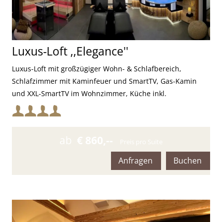
Luxus-Loft ,,Elegance''
Luxus-Loft mit großzügiger Wohn- & Schlafbereich,
Schlafzimmer mit Kaminfeuer und SmartTV, Gas-Kamin
und XXL-SmartTV im Wohnzimmer, Küche inkl.
hochwertiger Ausstattung, Sonos-Soundsystem im
Mindestbelegung:
gesamten Loft, digitale SmartHome-Lichtsteuerung, zwei
Badezimmer, Farblicht-Whirlpool, finnische Sauna mit
Maximalbelegung:
ab
€ 860,--
Preis pro Suite
Ambienteeinstellungen, Farblichtbeleuchtung im gesamten
Loft, Spa-Erlebnisdusche mit Vogelzwitschern und
Anfragen
Buchen
Mangoduft, Eisbrunnen, Kneipp-Fußbad, Infrarot-
Ruheliegen, LED-Kamin & SmartTV in der Spa-Area,
Erfrischungsecke, drei Außenterrassen