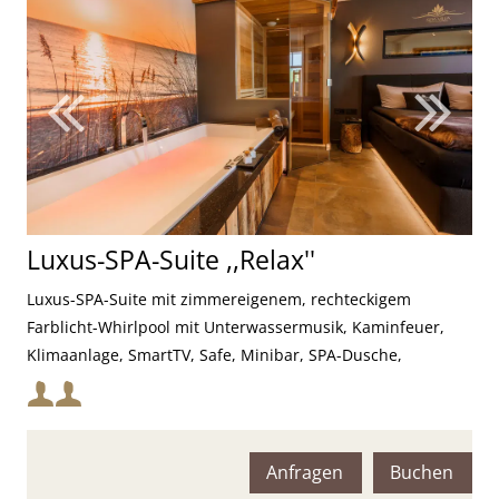
Luxus-SPA-Suite ,,Relax''
Luxus-SPA-Suite mit zimmereigenem, rechteckigem
Farblicht-Whirlpool mit Unterwassermusik, Kaminfeuer,
Klimaanlage, SmartTV, Safe, Minibar, SPA-Dusche,
Farblichttherapie und Infrarot-Sauna
Mindestbelegung:
Maximalbelegung:
Anfragen
Buchen