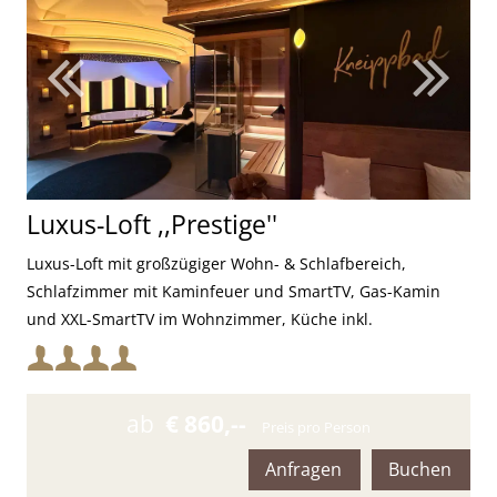
Luxus-Loft ,,Prestige''
Luxus-Loft mit großzügiger Wohn- & Schlafbereich,
Schlafzimmer mit Kaminfeuer und SmartTV, Gas-Kamin
und XXL-SmartTV im Wohnzimmer, Küche inkl.
hochwertiger Ausstattung, Sonos-Soundsystem im
Mindestbelegung:
gesamten Loft, digitale SmartHome-Lichtsteuerung, zwei
Badezimmer, Farblicht-Whirlpool, finnische Sauna mit
Maximalbelegung:
ab
€ 860,--
Preis pro Person
Ambienteeinstellungen, Farblichtbeleuchtung im gesamten
Loft, Spa-Erlebnisdusche mit Vogelzwitschern und
Anfragen
Buchen
Mangoduft, Eisbrunnen, Kneipp-Fußbad, Klangwoge , LED-