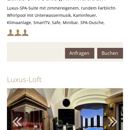
Luxus-SPA-Suite mit zimmereigenem, rundem Farblicht-
Whirlpool mit Unterwassermusik, Kaminfeuer,
Klimaanlage, SmartTV, Safe, Minibar, SPA-Dusche,
Farblichttherapie und finnischer Sauna mit Kneipp-Fußbad
Mindestbelegung:
Maximalbelegung:
Anfragen
Buchen
Luxus-Loft