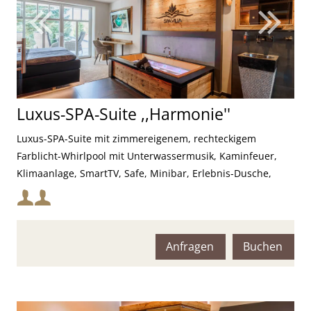
Luxus-SPA-Suite ,,Harmonie''
Luxus-SPA-Suite mit zimmereigenem, rechteckigem
Farblicht-Whirlpool mit Unterwassermusik, Kaminfeuer,
Klimaanlage, SmartTV, Safe, Minibar, Erlebnis-Dusche,
Farblichttherapie und Infrarot-Sauna
Mindestbelegung:
Maximalbelegung:
Anfragen
Buchen