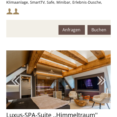
Klimaanlage, SmartTV, Safe, Minibar, Erlebnis-Dusche,
Farblichttherapie und Infrarot-Lounge
Mindestbelegung:
Maximalbelegung:
Anfragen
Buchen
Luxus-SPA-Suite ,,Himmeltraum''