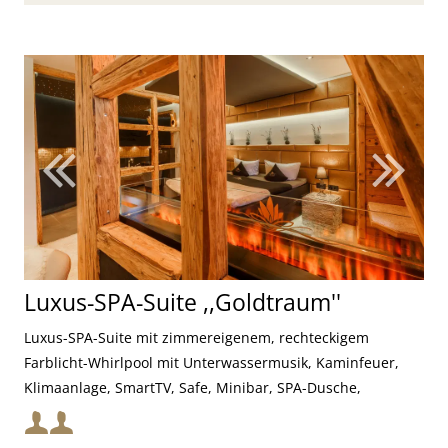
Luxus-SPA-Suite ,,Goldtraum''
Luxus-SPA-Suite mit zimmereigenem, rechteckigem
Farblicht-Whirlpool mit Unterwassermusik, Kaminfeuer,
Klimaanlage, SmartTV, Safe, Minibar, SPA-Dusche,
Farblichttherapie und Infrarot-Lounge
Mindestbelegung: