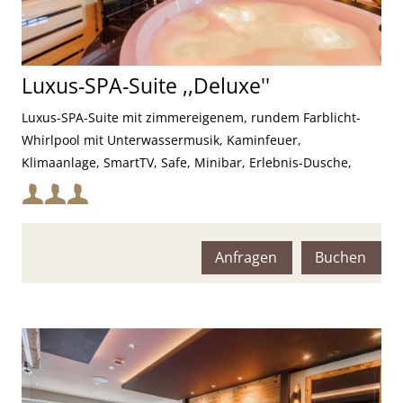
Luxus-SPA-Suite ,,Deluxe''
Luxus-SPA-Suite mit zimmereigenem, rundem Farblicht-
Whirlpool mit Unterwassermusik, Kaminfeuer,
Klimaanlage, SmartTV, Safe, Minibar, Erlebnis-Dusche,
Farblichttherapie und finnischer Sauna mit Kneipp-Fußbad
Mindestbelegung:
Maximalbelegung:
Anfragen
Buchen