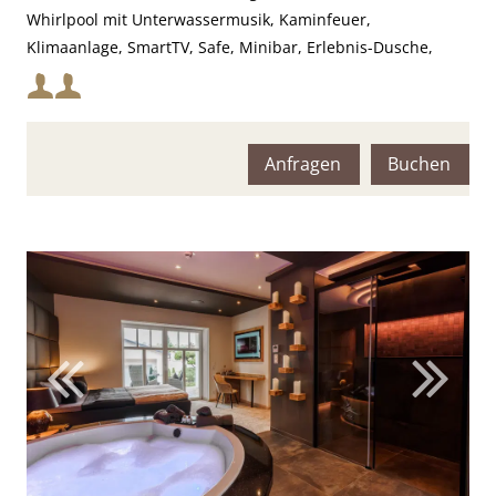
Whirlpool mit Unterwassermusik, Kaminfeuer,
Klimaanlage, SmartTV, Safe, Minibar, Erlebnis-Dusche,
Farblichttherapie und finnischer Sauna mit Kneipp-Fußbad
Mindestbelegung:
Maximalbelegung:
Anfragen
Buchen