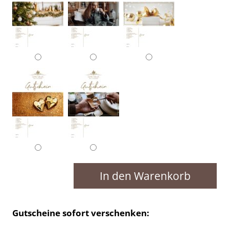
Anti-
In den Warenkorb
Aging
Behandlung
Menge
Gutscheine sofort verschenken: