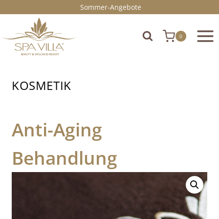
Zum
Sommer-Angebote
Inhalt
springen
0
KOSMETIK
Anti-Aging
Behandlung